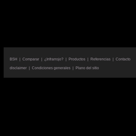
BSH
|
Comparar
|
¿Infrarrojo?
|
Productos
|
Referencias
|
Contacto
disclaimer
|
Condiciones generales
|
Plano del sitio