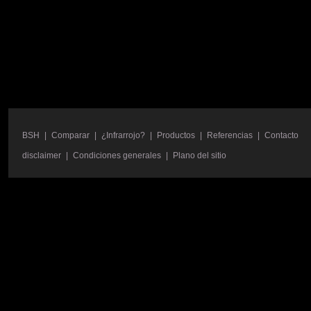
BSH
|
Comparar
|
¿Infrarrojo?
|
Productos
|
Referencias
|
Contacto
disclaimer
|
Condiciones generales
|
Plano del sitio